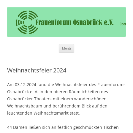
Frauenforum Osnabrück e.V.
Frauenforum Osnabrück – Wir öffnen Ihnen die Tür
Zum
Menü
Inhalt
springen
Weihnachtsfeier 2024
Am 03.12.2024 fand die Weihnachtsfeier des Frauenforums
Osnabrück e. V. in den oberen Räumlichkeiten des
Osnabrücker Theaters mit einem wunderschönen
Weihnachtsbaum und berührendem Blick auf den
leuchtenden Weihnachtsmarkt statt.
44 Damen ließen sich an festlich geschmückten Tischen