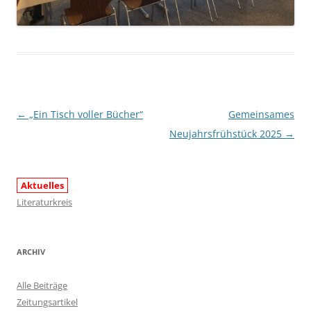
Beitragsnavigation
←
„Ein Tisch voller Bücher“
Gemeinsames
Neujahrsfrühstück 2025
→
Aktuelles
Literaturkreis
ARCHIV
Alle Beiträge
Zeitungsartikel