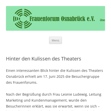
Frauenforum Osnabrück e.V.
Frauenforum Osnabrück – Wir öffnen Ihnen die Tür
Zum
Menü
Inhalt
springen
Hinter den Kulissen des Theaters
Einen interessanten Blick hinter die Kulissen des Theaters
Osnabrück erhielt am 17. Juni 2025 die Besuchergruppe
des Frauenforums.
Nach der Begrüßung durch Frau Leonie Ludewig, Leitung
Marketing und Kundenmanagement, wurde den
Besucherinnen erklärt, was sie erwartet, wenn sie sich –