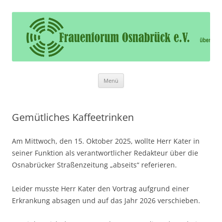
Frauenforum Osnabrück e.V.
Frauenforum Osnabrück – Wir öffnen Ihnen die Tür
Zum
Menü
Inhalt
springen
Gemütliches Kaffeetrinken
Am Mittwoch, den 15. Oktober 2025, wollte Herr Kater in
seiner Funktion als verantwortlicher Redakteur über die
Osnabrücker Straßenzeitung „abseits“ referieren.
Leider musste Herr Kater den Vortrag aufgrund einer
Erkrankung absagen und auf das Jahr 2026 verschieben.