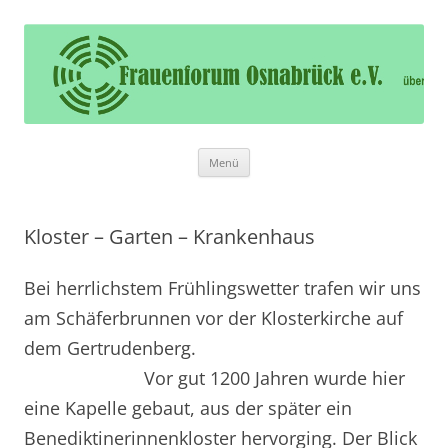
Frauenforum Osnabrück e.V.
Frauenforum Osnabrück – Wir öffnen Ihnen die Tür
Zum
Menü
Inhalt
springen
Kloster – Garten – Krankenhaus
Bei herrlichstem Frühlingswetter trafen wir uns
am Schäferbrunnen vor der Klosterkirche auf
dem Gertrudenberg.
Vor gut 1200 Jahren wurde hier
eine Kapelle gebaut, aus der später ein
Benediktinerinnenkloster hervorging. Der Blick