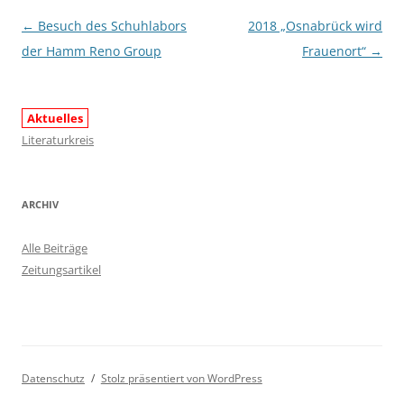
Beitragsnavigation
←
Besuch des Schuhlabors
2018 „Osnabrück wird
der Hamm Reno Group
Frauenort“
→
Aktuelles
Literaturkreis
ARCHIV
Alle Beiträge
Zeitungsartikel
Datenschutz
Stolz präsentiert von WordPress