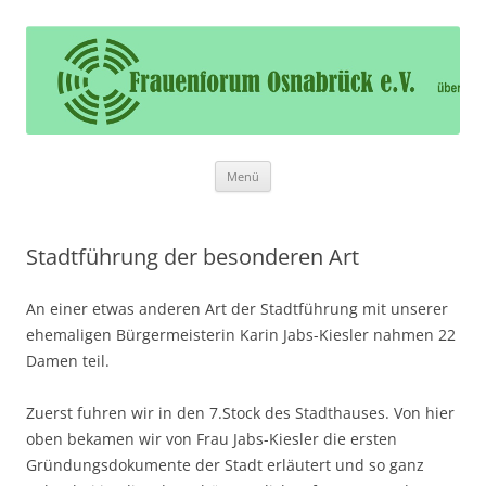
Frauenforum Osnabrück e.V.
Frauenforum Osnabrück – Wir öffnen Ihnen die Tür
Zum
Menü
Inhalt
springen
Stadtführung der besonderen Art
An einer etwas anderen Art der Stadtführung mit unserer
ehemaligen Bürgermeisterin Karin Jabs-Kiesler nahmen 22
Damen teil.
Zuerst fuhren wir in den 7.Stock des Stadthauses. Von hier
oben bekamen wir von Frau Jabs-Kiesler die ersten
Gründungsdokumente der Stadt erläutert und so ganz