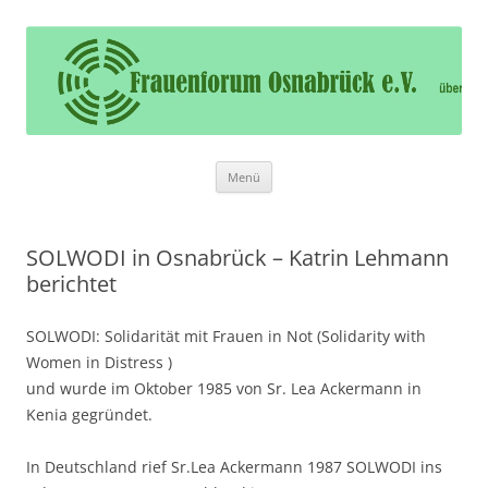
Frauenforum Osnabrück e.V.
Frauenforum Osnabrück – Wir öffnen Ihnen die Tür
Zum
Menü
Inhalt
springen
SOLWODI in Osnabrück – Katrin Lehmann
berichtet
SOLWODI: Solidarität mit Frauen in Not (Solidarity with
Women in Distress )
und wurde im Oktober 1985 von Sr. Lea Ackermann in
Kenia gegründet.
In Deutschland rief Sr.Lea Ackermann 1987 SOLWODI ins