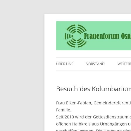
Frauenforum Osnabrück – Wir öffnen Ihn
Frauenforum Osnab
ÜBER UNS
VORSTAND
WEITER
Besuch des Kolumbariums
Frau Eiken-Fabian, Gemeindereferenti
Familie.
Seit 2010 wird der Gottesdienstraum 
offenen Halbkreis aus Urnengängen um
geschaffen worden. Die Urnen werde