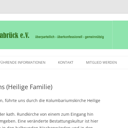
en die Tür
rück e.V.
Zum
Inhalt
FÜHRENDE INFORMATIONEN
KONTAKT
MITGLIED WERDEN
springen
 (Heilige Familie)
n, führte uns durch die Kolumbariumskirche Heilige
der kath. Rundkirche von einem zum Eingang hin
geben. Eine veränderte Bestattungskultur ist hier
n in den halbrunden Nischenwänden und in den