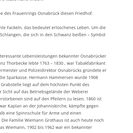
pe des Frauenrings Osnabrück diesen Friedhof.
hte Fackeln, das bedeutet erloschenes Leben. Um die
Schlangen, die sich in den Schwanz beißen – Symbol
teressante Lebensleistungen bekannter Osnabrücker
ranz Thorbecke lebte 1763 – 1830 , war Tabakfabrikant
rmeister und Polizeidirektor Osnabrücks gründete er
nd die Sparkasse. Hermann Hammersen wurde 1908
 Grabstelle liegt auf dem höchsten Punkt des
r Sicht auf das Betriebsgelände der Weberei
rstorbenen sind auf den Pfeilern zu lesen. 1860 ist
 war Kaplan an der Johanniskirche, kämpfte gegen
alb eine Spinnschule für Arme und einen
. Die Familie Wiemann Grothaus ist auch heute noch
as Wiemann, 1902 bis 1962 war ein bekannter