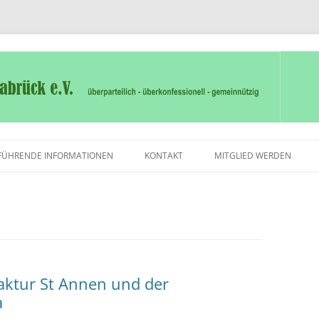
en die Tür
rück e.V.
Zum
Inhalt
FÜHRENDE INFORMATIONEN
KONTAKT
MITGLIED WERDEN
springen
aktur St Annen und der
a