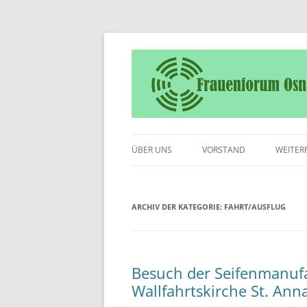
Frauenforum Osnabrück – Wir öffnen Ihn
Frauenforum Osnab
ÜBER UNS
VORSTAND
WEITER
ARCHIV DER KATEGORIE:
FAHRT/AUSFLUG
Besuch der Seifenmanuf
Wallfahrtskirche St. Ann