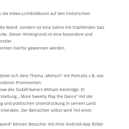
 die Video-Lichtbildkunst auf den historischen
latte Wand, sondern ist eine Saline mit tröpfelnden Salz
ke. Dieser Hintergrund ist eine besondere und
nstler.
konnten hierfür gewonnen werden.
dmet sich dem Thema „Mensch“ mit Portraits z.B. von
d anderen Prominenten.
how des Südafrikaners William Kentridge. Er
arstellung „ More Sweetly Play the Dance“ mit der
ng und politischen Unterdrückung in seinem Land.
nteraktiv. Der Betrachter selbst wird Teil eines
uerwand“ können Besucher mit ihrer Android-App Bilder